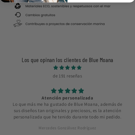
Los que opinan los clientes de Blue Moana
de 191 reseñas
Atención personalizada
Lo que más me ha gustado de Blue Moana, además de
sus diseños tan originales y preciosos, es la atención
personalizada que he tenido durante todo mi pedido.
Mercedes Gonzálvez Rodríguez