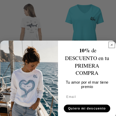
habitual
disponible
disponible
disponible
disponible
disponible
10%
de
DESCUENTO en tu
Variante
Kids camiseta tiburón blanco
Variante
PRIMERA
Precio
€39,90 EUR
agotada
agotada
Cuello pico Tiburón Blanco
COMPRA
habitual
o
o
Precio
€42,00 EUR
habitual
no
no
Tu amor por el mar tiene
premio
disponible
disponible
Email
Quiero mi descuento