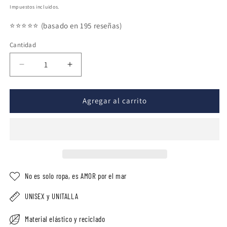
habitual
Impuestos incluidos.
⭐️⭐️⭐️⭐️⭐️ (basado en 195 reseñas)
Cantidad
Reducir
Aumentar
cantidad
cantidad
para
para
Cinta
Cinta
Agregar al carrito
/
/
Braga
Braga
del
del
cuello
cuello
-
-
Cola
Cola
de
de
No es solo ropa, es AMOR por el mar
Ballena
Ballena
UNISEX y UNITALLA
Material elástico y reciclado