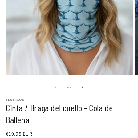
Abrir
Ab
elemento
e
multimedia
m
de
1
/
6
1
2
en
e
BLUE MOANA
una
u
Cinta / Braga del cuello - Cola de
ventana
v
modal
m
Ballena
Precio
€19,95 EUR