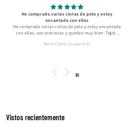
y
Es preciosa. Calidad estupenda. Queda super bien. S
corresponde con la talla. Me gustó tanto que
ntada
enseguida encargué otra, esta vez la rosa del tiburo
jido
ballena.
Natascha
Vistos recientemente