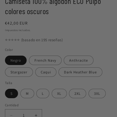
Camiseta 100% algodón ECO Pulpo
modal
m
colores oscuros
Precio
€42,00 EUR
habitual
Impuestos incluidos.
⭐️⭐️⭐️⭐️⭐️ (basado en 195 reseñas)
Color
Negro
French Navy
Anthracite
Stargazer
Caqui
Dark Heather Blue
Talla
S
M
L
XL
2XL
3XL
Cantidad