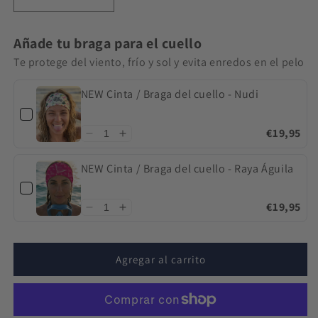
Reducir
Aumentar
cantidad
cantidad
para
para
Añade tu braga para el cuello
Camiseta
Camiseta
100%
100%
Te protege del viento, frío y sol y evita enredos en el pelo
algodón
algodón
ECO
ECO
NEW Cinta / Braga del cuello - Nudi
Pulpo
Pulpo
colores
colores
€19,95
oscuros
oscuros
NEW Cinta / Braga del cuello - Raya Águila
€19,95
Agregar al carrito