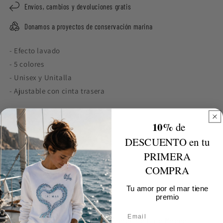
Envíos, cambios y devoluciones gratis
Donamos a proyectos de conservación marina
- Efecto lavado
- 5 colores
- Unisex y Unitalla
- Ajustable con cinta trasera
10%
de
Cómo medir
DESCUENTO en tu
PRIMERA
Share
COMPRA
Tu amor por el mar tiene
premio
Email
Los que opinan los clientes de Blue Moana