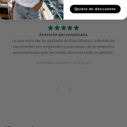
Quiero mi descuento
de 191 reseñas
Atención personalizada
Lo que más me ha gustado de Blue Moana, además de
sus diseños tan originales y preciosos, es la atención
personalizada que he tenido durante todo mi pedido.
Mercedes Gonzálvez Rodríguez