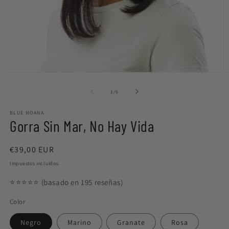
Abrir
Ab
elemento
e
multimedia
m
de
1
/
6
1
2
en
e
BLUE MOANA
una
u
Gorra Sin Mar, No Hay Vida
ventana
v
modal
m
Precio
€39,00 EUR
habitual
Impuestos incluidos.
⭐️⭐️⭐️⭐️⭐️ (basado en 195 reseñas)
Color
Negro
Marino
Granate
Rosa