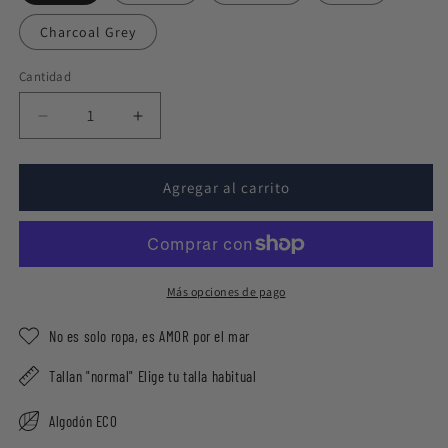
Charcoal Grey
Cantidad
Reducir
Aumentar
cantidad
cantidad
para
para
Gorra
Gorra
Agregar al carrito
Sin
Sin
Mar,
Mar,
No
No
Hay
Hay
Vida
Vida
Más opciones de pago
No es solo ropa, es AMOR por el mar
Tallan "normal" Elige tu talla habitual
Algodón ECO