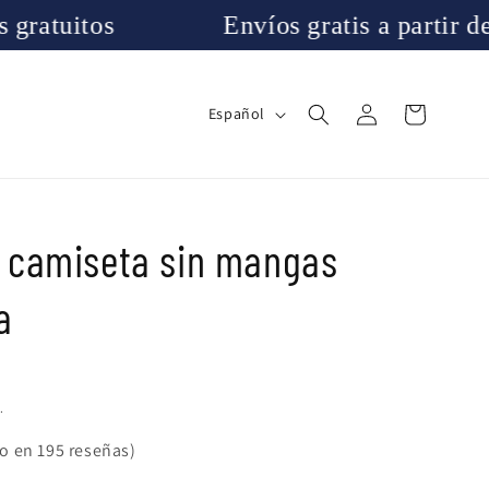
itos
Envíos gratis a partir de 40€
Iniciar
I
Carrito
Español
sesión
d
i
o
m
 camiseta sin mangas
a
a
.
do en 195 reseñas)