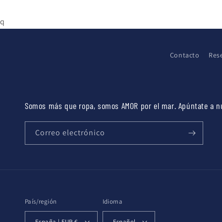
q
Contacto
Res
Somos más que ropa, somos AMOR por el mar. Apúntate a n
Correo electrónico
País/región
Idioma
España | EUR €
Español