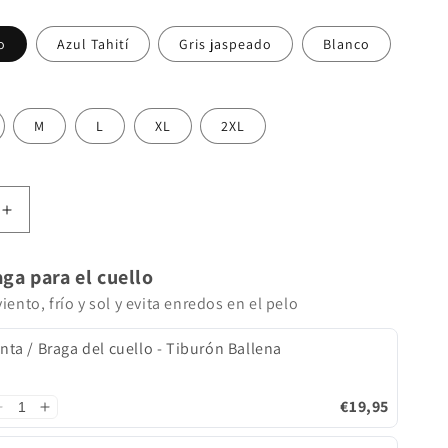
o
Azul Tahití
Gris jaspeado
Blanco
M
L
XL
2XL
Aumentar
cantidad
para
ga para el cuello
Tortuga
camiseta
iento, frío y sol y evita enredos en el pelo
sin
mangas
nta / Braga del cuello - Tiburón Ballena
ajustada
€19,95