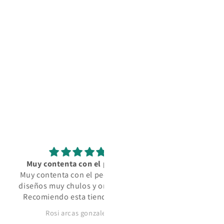
contenta con el pedido
Calidad y original
ntenta con el pedido, los
La verdad que los productos 
 muy chulos y originales.
de una gran calidad y sus
iendo esta tienda 100%
diseños una pasada. Me
encantan. Lo recomiendo 1
Rosi arcas gonzalez
David Losada