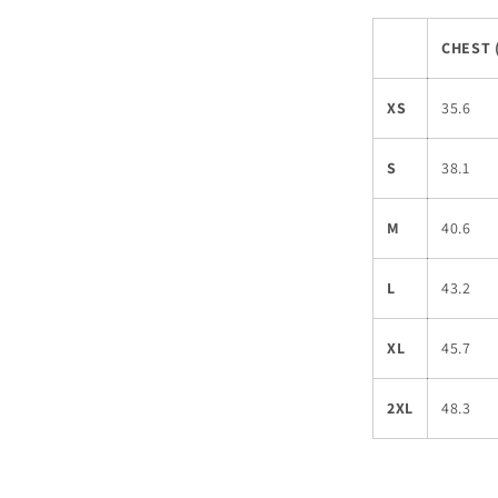
CHEST 
XS
35.6
S
38.1
M
40.6
L
43.2
XL
45.7
2XL
48.3