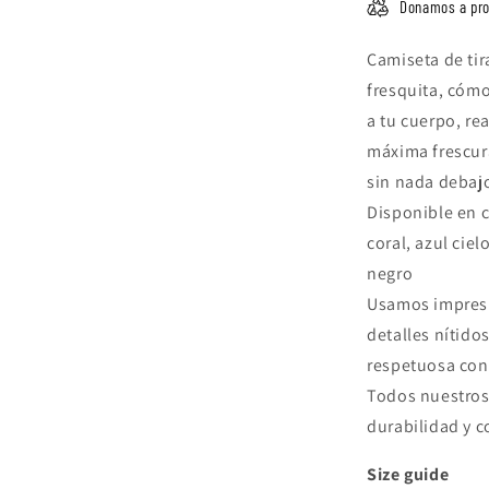
Donamos a pro
Camiseta de tir
fresquita, cómo
a tu cuerpo, re
máxima frescura
sin nada debajo
Disponible en 
coral, azul cie
negro
Usamos impresi
detalles nítido
respetuosa con 
Todos nuestros
durabilidad y c
Size guide