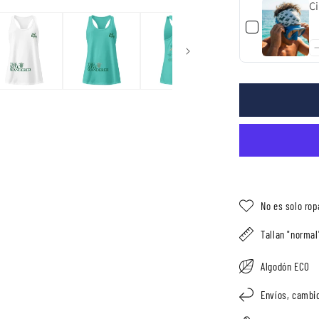
Ci
No es solo rop
Tallan "normal"
Algodón ECO
Envíos, cambio