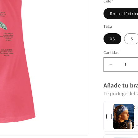
Color
Rosa eléctric
Talla
XS
S
Cantidad
Reducir
cantidad
para
Añade tu bra
Tortuga
camiseta
Te protege del v
sin
mangas
Ci
ajustada