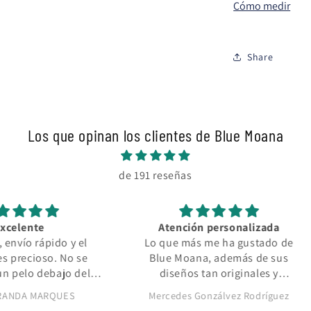
Cómo medir
Share
Los que opinan los clientes de Blue Moana
de 191 reseñas
Atención personalizada
Muy 
 y el
Lo que más me ha gustado de
Muy co
No se
Blue Moana, además de sus
diseños
jo del
diseños tan originales y
Recom
más
preciosos, es la atención
UES
Mercedes Gonzálvez Rodríguez
personalizada que he tenido