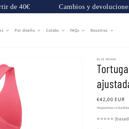
e 40€
Cambios y devoluciones gratu
os
Por diseño
Colabs
FAQs
Nosotros
BLUE MOANA
Tortuga
ajustad
Precio
€42,00 EUR
habitual
Impuestos incluidos
⭐️⭐️⭐️⭐️⭐️ (basa